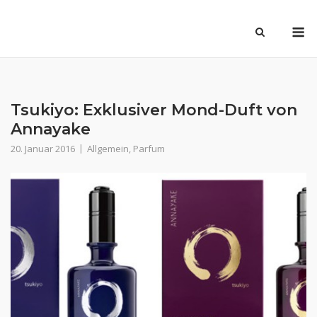
Skip
M
to
content
Tsukiyo: Exklusiver Mond-Duft von
Annayake
20. Januar 2016
Allgemein
,
Parfum