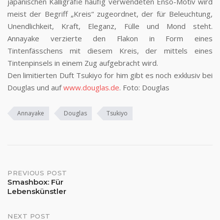
japanischen Kalligrafie häufig verwendeten Enso-Motiv wird
meist der Begriff „Kreis“ zugeordnet, der für Beleuchtung,
Unendlichkeit, Kraft, Eleganz, Fülle und Mond steht.
Annayake verzierte den Flakon in Form eines
Tintenfässchens mit diesem Kreis, der mittels eines
Tintenpinsels in einem Zug aufgebracht wird.
Den limitierten Duft Tsukiyo for him gibt es noch exklusiv bei
Douglas und auf
www.douglas.de
. Foto: Douglas
Annayake
Douglas
Tsukiyo
Post
PREVIOUS POST
Smashbox: Für
Lebenskünstler
navigation
NEXT POST