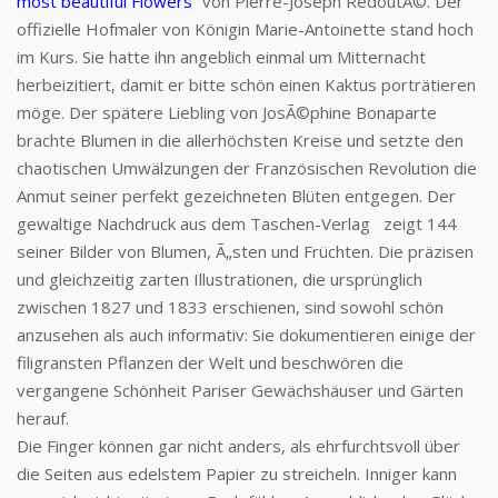
most beautiful Flowers“
von Pierre-Joseph RedoutÃ©. Der
offizielle Hofmaler von Königin Marie-Antoinette stand hoch
im Kurs. Sie hatte ihn angeblich einmal um Mitternacht
herbeizitiert, damit er bitte schön einen Kaktus porträtieren
möge. Der spätere Liebling von JosÃ©phine Bonaparte
brachte Blumen in die allerhöchsten Kreise und setzte den
chaotischen Umwälzungen der Französischen Revolution die
Anmut seiner perfekt gezeichneten Blüten entgegen. Der
gewaltige Nachdruck aus dem Taschen-Verlag zeigt 144
seiner Bilder von Blumen, Ã„sten und Früchten. Die präzisen
und gleichzeitig zarten Illustrationen, die ursprünglich
zwischen 1827 und 1833 erschienen, sind sowohl schön
anzusehen als auch informativ: Sie dokumentieren einige der
filigransten Pflanzen der Welt und beschwören die
vergangene Schönheit Pariser Gewächshäuser und Gärten
herauf.
Die Finger können gar nicht anders, als ehrfurchtsvoll über
die Seiten aus edelstem Papier zu streicheln. Inniger kann