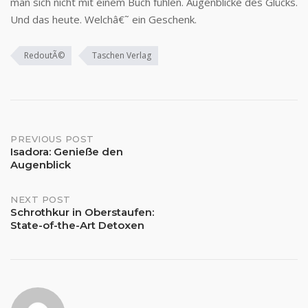
man sich nicht mit einem Buch fühlen. Augenblicke des Glücks.
Und das heute. Welchâ€˜ ein Geschenk.
RedoutÃ©
Taschen Verlag
Post
PREVIOUS POST
Isadora: Genieße den
Augenblick
navigation
NEXT POST
Schrothkur in Oberstaufen:
State-of-the-Art Detoxen