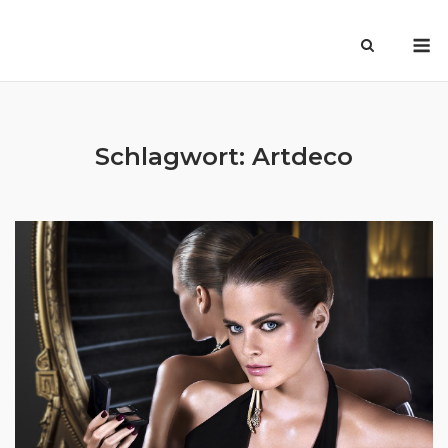
Skip
M
to
content
Schlagwort:
Artdeco